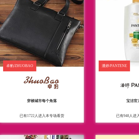
卓豹/ZHUOBAO
潘婷/PANTENE
穿梭城市每个角落
宝洁官
已有1722人进入本专场看货
已有948人