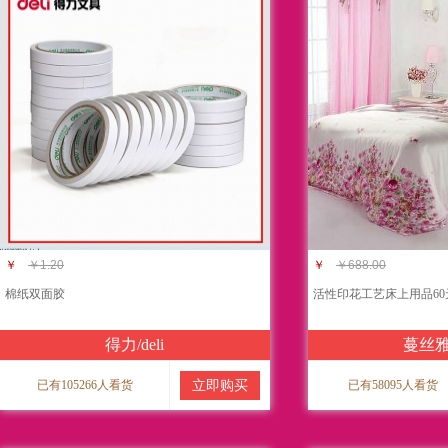
￥
￥1.20
￥
￥688.00
棉纸双面胶
活性印花工艺床上用品60
得力/deli
蔓丝
已有105266人看货
立即购买
已有58095人看货