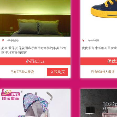
￥
￥16.00
￥
￥44.00
必画 爱莲说 莲花图客厅餐厅时尚简约唯美 装饰
优优米奇 中帮帆布男女童
画 无框画挂画壁画
必画/bihua
优优
已有77550人看货
立即购买
已有97846人看货