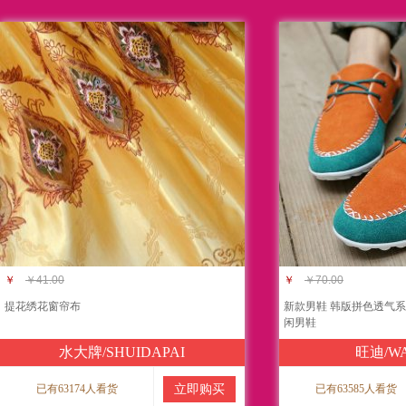
￥
￥41.00
￥
￥70.00
提花绣花窗帘布
新款男鞋 韩版拼色透气系
闲男鞋
水大牌/SHUIDAPAI
旺迪/W
已有63174人看货
立即购买
已有63585人看货