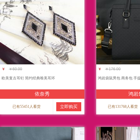
￥
￥60.00
￥
￥176.00
欧美复古耳钉 简约经典唯美耳环
鸿岩袋鼠男包 商务包 手
依奈秀
鸿岩
已有55451人看货
立即购买
已有131768人看货