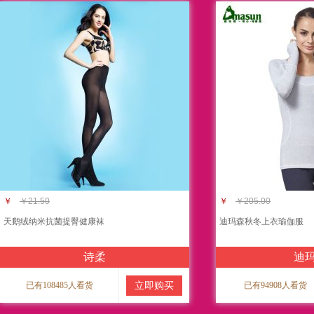
￥
￥21.50
￥
￥205.00
天鹅绒纳米抗菌提臀健康袜
迪玛森秋冬上衣瑜伽服
诗柔
迪
已有108485人看货
立即购买
已有94908人看货