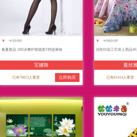
￥
￥19.00
￥
￥560.00
春夏新品 10D冰爽护肤隐形T裆连裤袜
活性印花工艺床上用品40
宝娜斯
蔓丝
已有76013人看货
立即购买
已有61414人看货