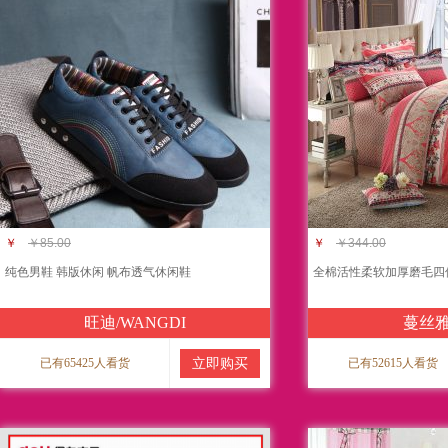
￥
￥85.00
￥
￥344.00
纯色男鞋 韩版休闲 帆布透气休闲鞋
全棉活性柔软加厚磨毛四
旺迪/WANGDI
蔓丝
已有65425人看货
立即购买
已有52615人看货