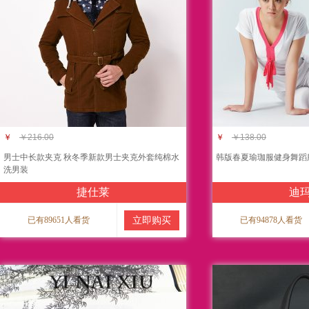
￥
￥216.00
￥
￥138.00
男士中长款夹克 秋冬季新款男士夹克外套纯棉水
韩版春夏瑜珈服健身舞蹈
洗男装
捷仕莱
迪
已有89651人看货
立即购买
已有94878人看货