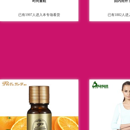
时尚童鞋
由内而外
已有1997人进入本专场看货
已有1882人