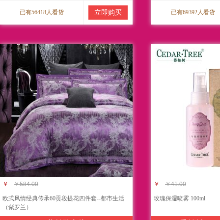
已有56418人看货
立即购买
已有69392人看货
￥
￥584.00
￥
￥41.00
欧式风情经典传承60贡段提花四件套--都市生活
玫瑰保湿喷雾 100ml
（紫罗兰）