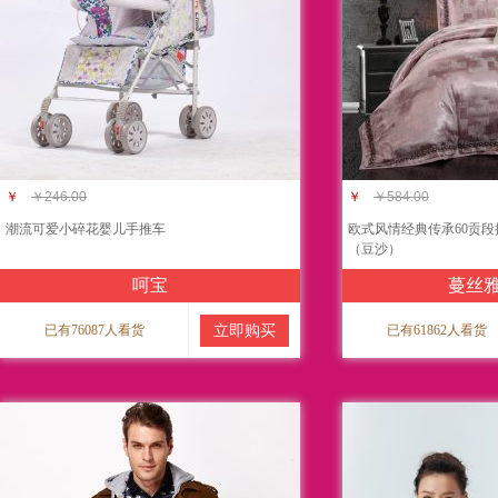
￥
￥246.00
￥
￥584.00
潮流可爱小碎花婴儿手推车
欧式风情经典传承60贡段
（豆沙）
呵宝
蔓丝
已有76087人看货
立即购买
已有61862人看货