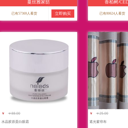
蔓丝雅家纺
香柏树/CED
已有57369人看货
立即购买
已有80624人看货
￥
￥88.00
￥
￥25.00
水晶胶原蛋白眼霜
遮光窗帘布