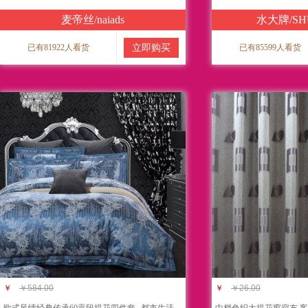
麦帝丝/naiads
水大牌/SH
已有81922人看货
立即购买
已有85599人看货
￥
￥584.00
￥
￥26.00