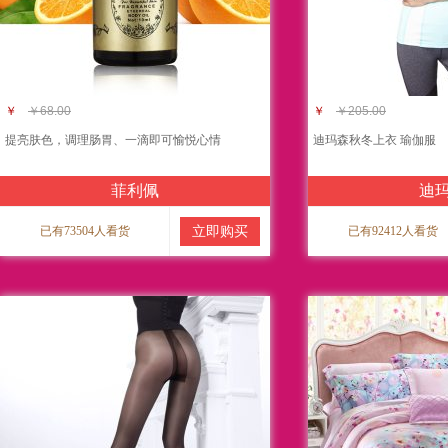
￥
￥68.00
￥
￥205.00
提亮肤色，调理肠胃、一滴即可愉悦心情
迪玛森秋冬上衣 瑜伽服
菲利佩
迪
已有73504人看货
立即购买
已有92412人看货