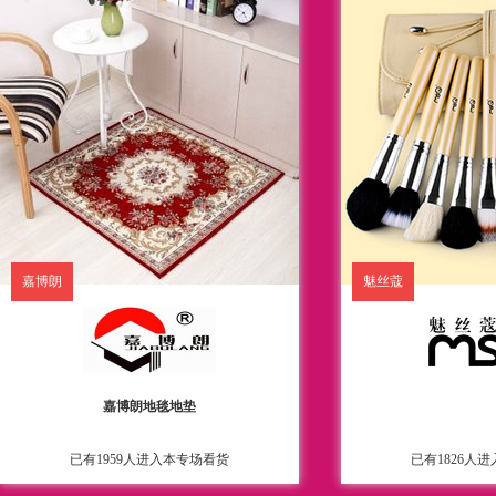
嘉博朗
魅丝蔻
嘉博朗地毯地垫
已有1959人进入本专场看货
已有1826人