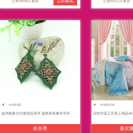
已有94698人看货
立即购买
已有84332人看货
￥
￥44.00
￥
￥560.00
超华丽复古印度彩钻耳环 波西米亚奢华耳环
活性印花工艺床上用品40
依奈秀
蔓丝