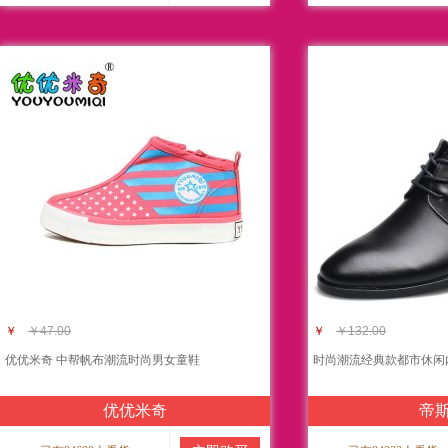
￥
￥47.00
￥
￥132.00
优优米奇 中帮帆布潮流时尚男女童鞋
时尚潮流经典款都市休闲
优优米奇
帝