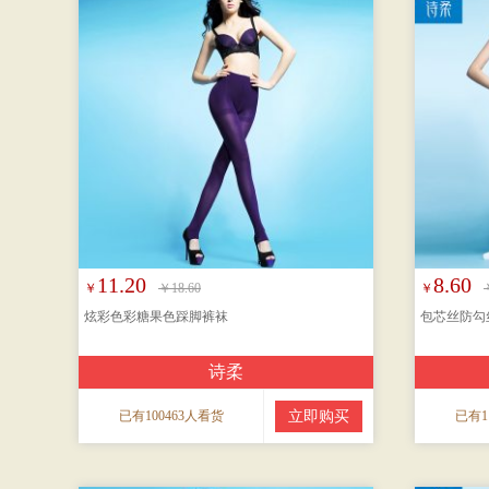
11.20
8.60
￥
￥18.60
￥
炫彩色彩糖果色踩脚裤袜
包芯丝防勾
诗柔
已有100463人看货
立即购买
已有1