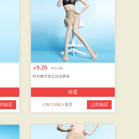
9.20
￥
￥15.40
时尚雕空包芯丝连裤袜
诗柔
即购买
已有111082人看货
立即购买