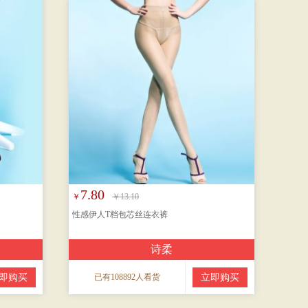
7.80
￥
￥13.10
性感伊人T档包芯丝连衣裤
诗柔
即购买
已有108892人看货
立即购买