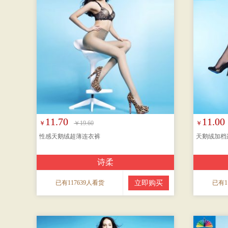
11.70
11.00
￥
￥19.60
￥
性感天鹅绒超薄连衣裤
天鹅绒加档
诗柔
已有117639人看货
立即购买
已有1