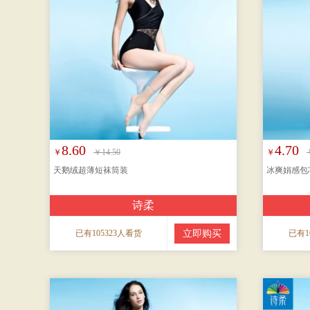
8.60
4.70
￥
￥14.50
￥
天鹅绒超薄短袜筒装
冰爽娟感包
诗柔
已有105323人看货
立即购买
已有1