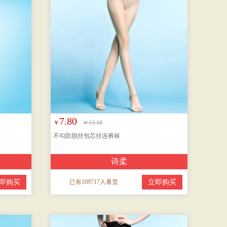
7.80
￥
￥13.10
不勾防脱丝包芯丝连裤袜
诗柔
即购买
已有109717人看货
立即购买