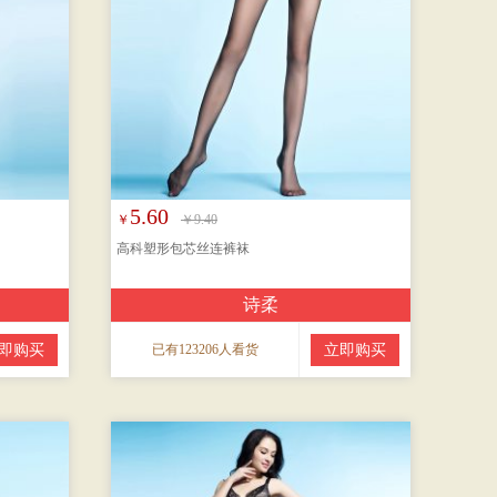
5.60
￥
￥9.40
高科塑形包芯丝连裤袜
诗柔
即购买
已有123206人看货
立即购买