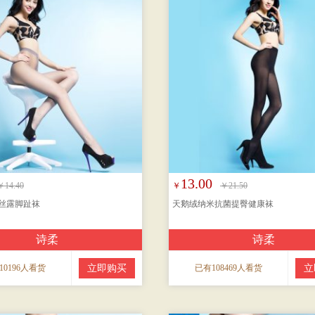
13.00
￥14.40
￥
￥21.50
丝露脚趾袜
天鹅绒纳米抗菌提臀健康袜
诗柔
诗柔
10196人看货
立即购买
已有108469人看货
立