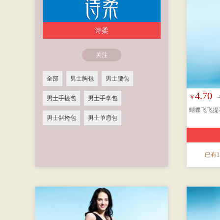
诗柔
关注
全部
男士胸包
男士腰包
4.70
￥
男士手提包
男士手拿包
蝴蝶飞飞提
男士斜挎包
男士单肩包
已有1