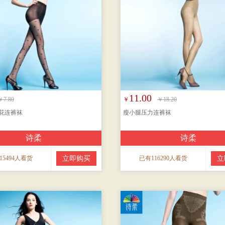
11.00
￥7.80
￥
￥18.20
花连裤袜
瘦小腿压力连裤袜
诗柔
诗柔
15494人看货
立即购买
已有116290人看货
立