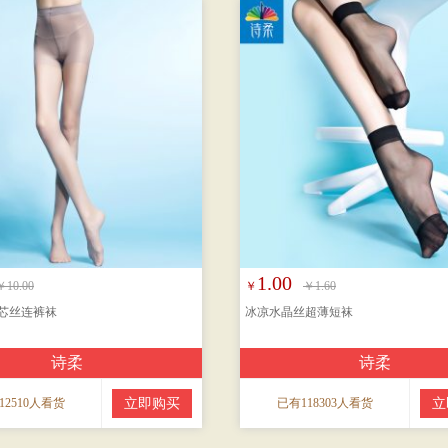
1.00
￥10.00
￥
￥1.60
芯丝连裤袜
冰凉水晶丝超薄短袜
诗柔
诗柔
12510人看货
立即购买
已有118303人看货
立