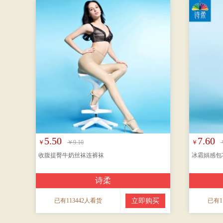
5.50
7.60
￥
￥9.10
￥
收腹提臀牛奶丝袜连裤袜
冰霜娟感包
诗柔
已有113442人看货
立即购买
已有1