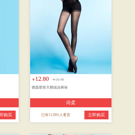
12.80
￥
￥21.30
燃脂塑形天鹅绒连裤袜
诗柔
即购买
已有112001人看货
立即购买