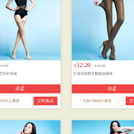
12.20
￥8.00
￥
￥20.40
芯丝长筒袜
比基尼加档天鹅绒连裤袜
诗柔
诗柔
05431人看货
立即购买
已有119644人看货
立