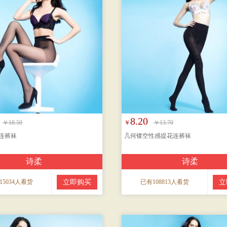
8.20
￥18.50
￥
￥13.70
连裤袜
几何镂空性感提花连裤袜
诗柔
诗柔
15034人看货
立即购买
已有108813人看货
立