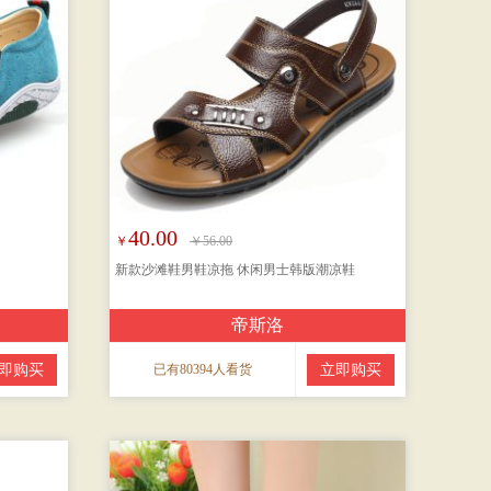
40.00
￥
￥56.00
新款沙滩鞋男鞋凉拖 休闲男士韩版潮凉鞋
帝斯洛
即购买
已有80394人看货
立即购买