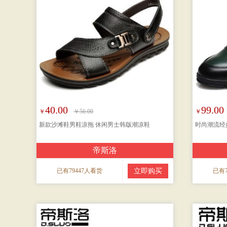
40.00
99.00
￥
￥56.00
￥
新款沙滩鞋男鞋凉拖 休闲男士韩版潮凉鞋
时尚潮流经
帝斯洛
已有79447人看货
立即购买
已有7