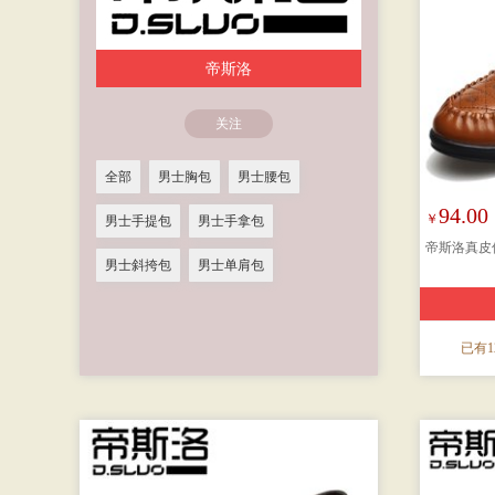
帝斯洛
关注
全部
男士胸包
男士腰包
94.00
￥
男士手提包
男士手拿包
帝斯洛真皮
男士斜挎包
男士单肩包
已有1