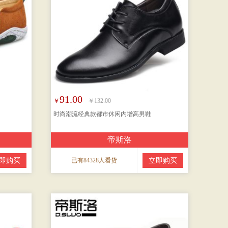
91.00
￥
￥132.00
时尚潮流经典款都市休闲内增高男鞋
帝斯洛
即购买
已有84328人看货
立即购买