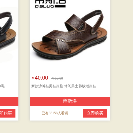
40.00
￥
￥56.00
凉鞋
新款沙滩鞋男鞋凉拖 休闲男士韩版潮凉鞋
帝斯洛
即购买
已有83158人看货
立即购买