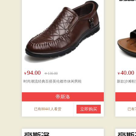
94.00
40.00
￥
￥136.00
￥
时尚潮流经典百搭英伦都市休闲男鞋
新款沙滩鞋
帝斯洛
已有80441人看货
立即购买
已有7