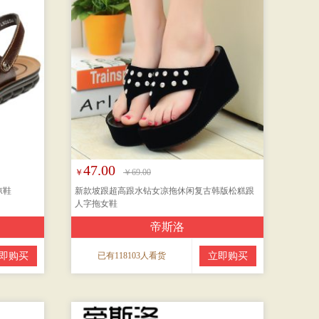
47.00
￥
￥69.00
凉鞋
新款坡跟超高跟水钻女凉拖休闲复古韩版松糕跟
人字拖女鞋
帝斯洛
即购买
已有118103人看货
立即购买