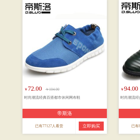
72.00
94.00
￥
￥104.00
￥
时尚潮流经典百搭都市休闲网布鞋
时尚潮流经
帝斯洛
已有77127人看货
立即购买
已有8