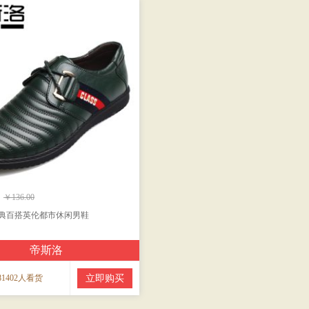
￥136.00
典百搭英伦都市休闲男鞋
帝斯洛
1402人看货
立即购买