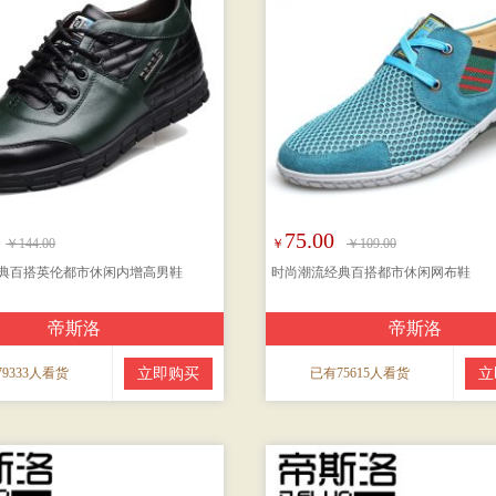
75.00
￥144.00
￥
￥109.00
典百搭英伦都市休闲内增高男鞋
时尚潮流经典百搭都市休闲网布鞋
帝斯洛
帝斯洛
9333人看货
立即购买
已有75615人看货
立