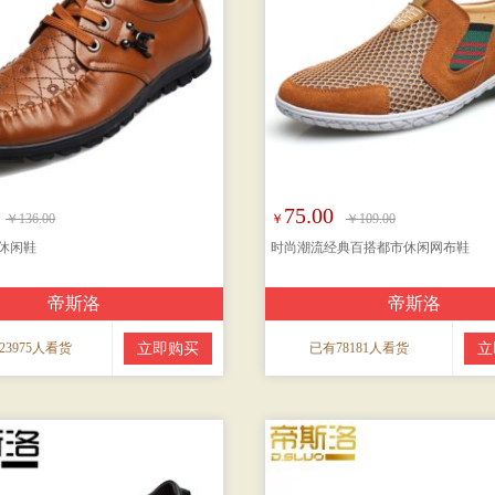
75.00
￥136.00
￥
￥109.00
休闲鞋
时尚潮流经典百搭都市休闲网布鞋
帝斯洛
帝斯洛
23975人看货
立即购买
已有78181人看货
立