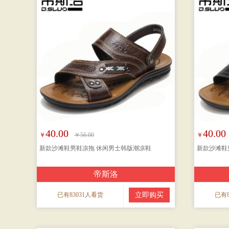
40.00
40.00
￥
￥56.00
￥
新款沙滩鞋男鞋凉拖 休闲男士韩版潮凉鞋
新款沙滩鞋
帝斯洛
已有83031人看货
立即购买
已有8