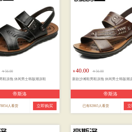
40.00
￥56.00
￥
￥56.00
男鞋凉拖 休闲男士韩版潮凉鞋
新款沙滩鞋男鞋凉拖 休闲男士韩版潮
帝斯洛
帝斯洛
8854人看货
立即购买
已有82865人看货
立