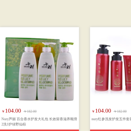
104.00
104.00
￥
￥182.00
￥
￥182.00
Nury芦丽 百合香水护发大礼包 长效留香滋养顺滑
nury红参洗发护发五件套
2洗1护绿野仙棕