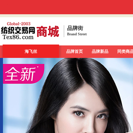
品牌街
Brand Street
品牌街
一周新发现
海飞丝
今日最大牌
品牌首页
新品发布汇
品牌新品
品牌库
同类商