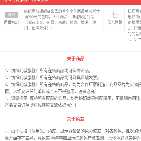
纺织商城旗舰店出售的单个小件商品单次累计
纺织商
满200元的包邮，大件商品、描述规定商品；
退换”
（偏远山区、新疆、西藏、甘肃、香港、澳
退换服
门、台湾除外）；
2、鲜
封的音
4、交
关于商品
1、纺织商城旗舰店所有在售商品均可保障正品。
2、纺织商城旗舰店所有在售商品均可开具正规发票。
3、纺织商城旗舰店所有在售的商品，均为合作厂家制造，商品图片为实物
摄，未经允许任何单位或个人不得盗用，违者必究！
4、温謦提示: 模特所有配戴的饰品，均为拍照效果搭配所用，不做销售用途
产品交易订单以在线客服交流依据为准！
关于色差
1、由于拍摄时候用光、角度、显示器设备的色彩偏差，对各颜色、批次的
等方面存在差异，导致实 物与电脑显示的颜色有点差别，具体色彩以实物为