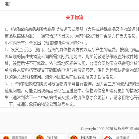
准！
关于物流
1、纺织商城旗舰店所售商品以快递形式发货（大件或特殊商品及有物流备
商品以描述为准），通常情况下当天16:00前付款的我们会尽力在当天发货，
小时内所有订单发出（预售和特殊情况除外）。
2、发货至香港、澳门、台湾的具体物流方式以及所产生的运费，按购买商
面呈现的描述或物流公司所需实际费用为准，购买前敬请仔细设置好收件地
址，设置后将不可修改。依台湾地区相关法规，台湾会员购买商品需配合於
单收件人资料档案提交正确联络电话与身份证号码，供作为跨境快运商物流
送的通关及联络使用。海外地区联系在线客服落实无误后发货。
3、订单的物流状态购买可根据物流单号自行查询，因为第三方物流系统的
速度问题，可能会出现商品已经在运送途中，但物流信息却没有更新的情况
生（通常到达下一个中转站或者交接点物流信息才会更新），请亲们耐心等
一下，或通过承接的物流公司单号查询。
Copyright 2009-2026 版权所有
纺织商城