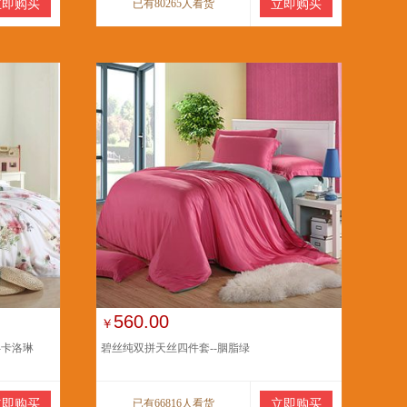
立即购买
已有80265人看货
立即购买
560.00
￥
-卡洛琳
碧丝纯双拼天丝四件套--胭脂绿
立即购买
已有66816人看货
立即购买