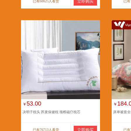
已有68625人看货
立即购买
已有
53.00
184.
￥
￥
决明子枕头 荞麦保健枕 颈椎磁疗枕芯
床单被套全
已有76713人看货
立即购买
已有