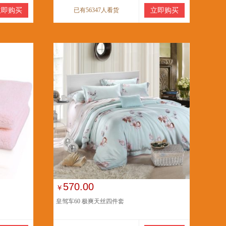
立即购买
已有56347人看货
立即购买
570.00
￥
皇驾车60 极爽天丝四件套