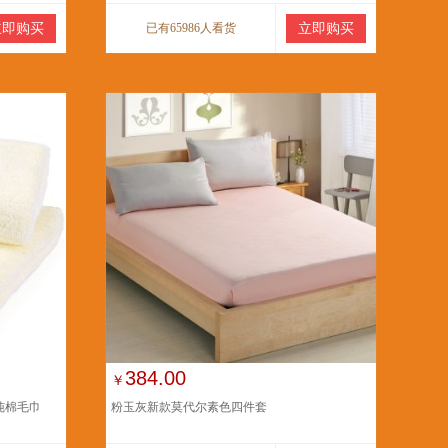
立即购买
已有65986人看货
立即购买
384.00
￥
纯棉毛巾
粉玉灰新款莫代尔素色四件套