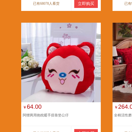
已有68078人看货
立即购买
已有
64.00
264.
￥
￥
阿狸两用抱枕暖手捂靠垫公仔
全棉活性磨