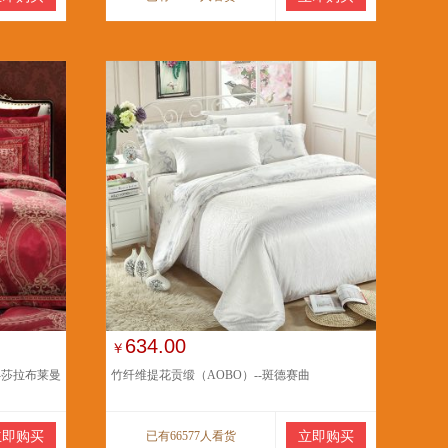
634.00
￥
-莎拉布莱曼
竹纤维提花贡缎（AOBO）--斑德赛曲
立即购买
已有66577人看货
立即购买