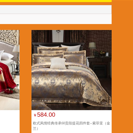
584.00
￥
欧式风情经典传承60贡段提花四件套--索菲亚（金
兰）