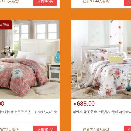
73337人看货
立即购买
已有98644人看货
00
688.00
￥
棉纯棉床上用品单人三件套双人4件套
活性印花工艺床上用品60天丝四件套-
70792人看货
立即购买
已有73216人看货