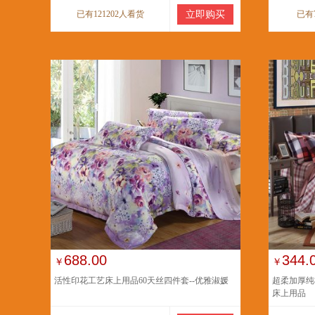
已有121202人看货
立即购买
已有
688.00
344.
￥
￥
活性印花工艺床上用品60天丝四件套--优雅淑媛
超柔加厚纯
床上用品