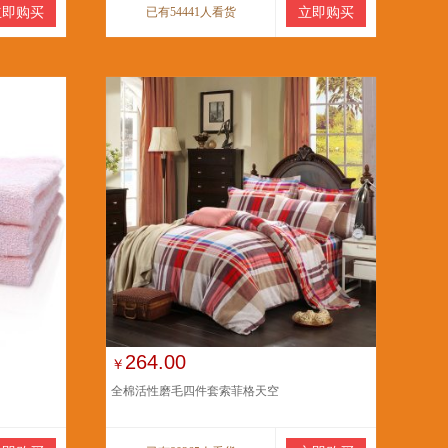
立即购买
已有54441人看货
立即购买
264.00
￥
全棉活性磨毛四件套索菲格天空