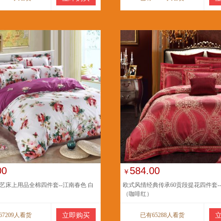
00
584.00
￥
艺床上用品全棉四件套--江南春色 白
欧式风情经典传承60贡段提花四件套-
（咖啡红）
67209人看货
立即购买
已有65288人看货