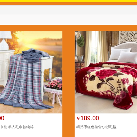
00
189.00
￥
巾被 单人毛巾被纯棉
精品枣红色拉舍尔绒毛毯