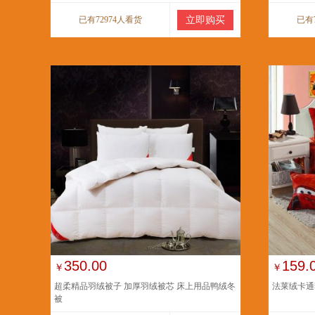
已有72974人看货
立即购买
已有
350.00
159.
￥
￥
超柔精品羽绒被子 加厚羽绒被芯 床上用品鸭绒冬
法莱绒卡通
被