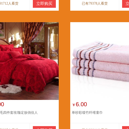
91712人看货
立即购买
已有79378人看货
00
6.00
￥
毛四件套玫瑰绽放俏佳人
单纱彩缎竹纤维童巾