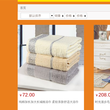
首页
默认排序
销量
价格
价格
72.00
208.
￥
￥
纯棉加长加大长城格浴巾 柔软亲肤舒适大浴巾
时光漫步毛