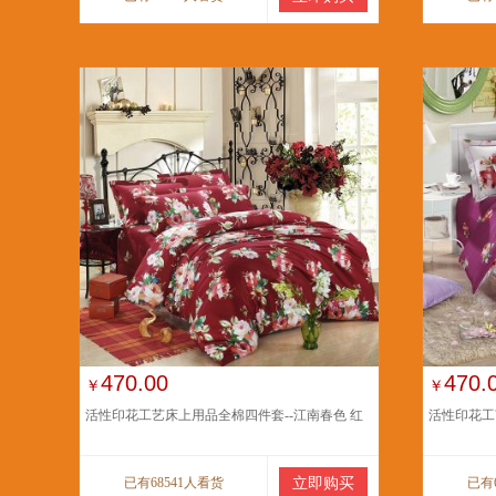
470.00
470.
￥
￥
活性印花工艺床上用品全棉四件套--江南春色 红
活性印花工
已有68541人看货
立即购买
已有