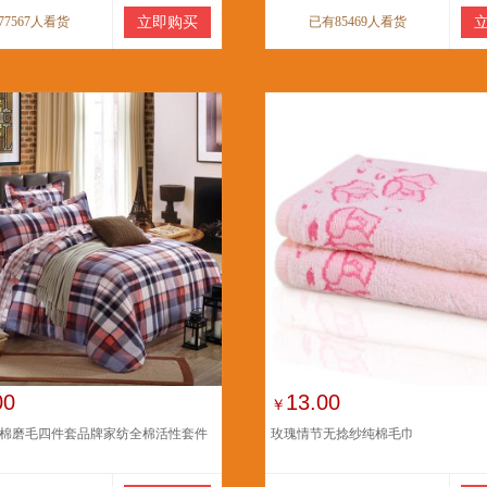
77567人看货
立即购买
已有85469人看货
00
13.00
￥
棉磨毛四件套品牌家纺全棉活性套件
玫瑰情节无捻纱纯棉毛巾