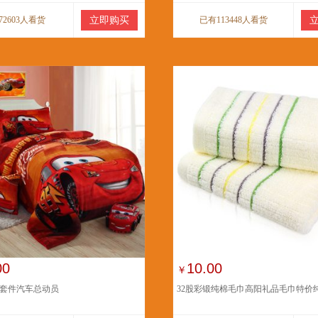
72603人看货
立即购买
已有113448人看货
00
10.00
￥
套件汽车总动员
32股彩锻纯棉毛巾高阳礼品毛巾特价