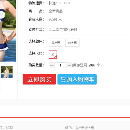
物流运费：
快递：
¥
15.00
商 品：
全新商品
看货人数：
90561
人
支付方式：
网上支付/银行转账
选择颜色：
红+黑
蓝+白
选择尺码：
M
购买数量：
(库存还剩
2997
个)
号：
8522
颜色：
红+黑|蓝+白