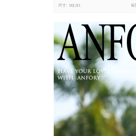
尺寸：
M|L|XL
标