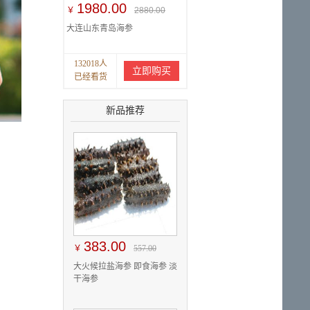
1980.00
￥
2880.00
大连山东青岛海参
132018人
立即购买
已经看货
新品推荐
383.00
￥
557.00
大火候拉盐海参 即食海参 淡
干海参