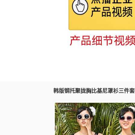
韩版钢托聚拢胸比基尼罩衫三件套女