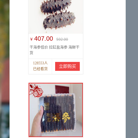
407.00
￥
592.00
干海参低价 拉缸盐海参 海鲜干
货
128553人
立即购买
已经看货