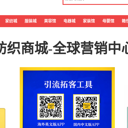
家纺城
服装城
美容馆
电器城
家装馆
母婴馆
箱
纺织商城-全球营销中