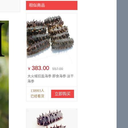
相似商品
383.00
￥
557.00
大火候拉盐海参 即食海参 淡干
海参
138993人
立即购买
已经看货