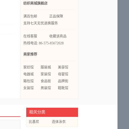
纺织商城旗舰店
满百包邮
正品保障
支持七天无忧退换服务
在线客服
收藏该商品
热线电话: 86-575-85672028
商家推荐
家纺馆
服装城
美容馆
电器城
家装馆
母婴馆
箱包馆
食品街
品牌街
女装馆
男装馆
鞋靴馆
相关分类
比基尼
连体泳衣