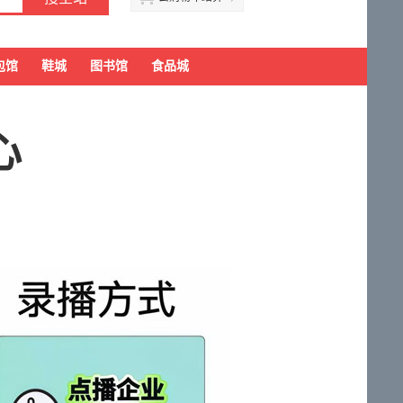
包馆
鞋城
图书馆
食品城
心