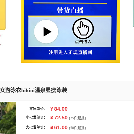
游泳衣bikini温泉显瘦泳装
¥
84.00
零售单价：
¥
72.50
小批发单价：
(
25
件起批)
¥
61.00
大批发单价：
(50件起批)