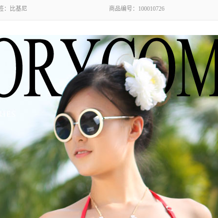
签：
比基尼
商品编号：
100010726