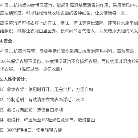
神烫T3机持续99度恒温蒸汽，能起到高温杀菌消毒的作用，采用优质P
度达到99度，可以轻松清除衣物表面的各种细菌，让您健康每一天，
高温蒸汽还可将衣服上的汗味、烟味、酒味等轻松清除。还可在水箱里加
维组织，能够让衣服由里至外、长时间的香气怡人，为您增添无限的风采
4.安全
：
神烫T3机蒸汽导管、烫板手柄位置均采用EVA发泡隔热材料，高效隔热
100％保证衣服不烫伤，99度恒温蒸汽不会损坏衣服，而传统烫斗温度
坏衣服。（温度过高，烫伤衣服）
5.人性化设计：
⑴ 收缩衣架：使用时打开，用完合并，方便自如
⑵ 特制毛刷：有效清除衣物表面浮毛、灰尘
⑶ 滚动万向底轮：方便自由移动
⑷ 收缩杆：65厘米至165厘米任意调节，收缩自由
⑸ 360º旋转接口：使用轻轻方便