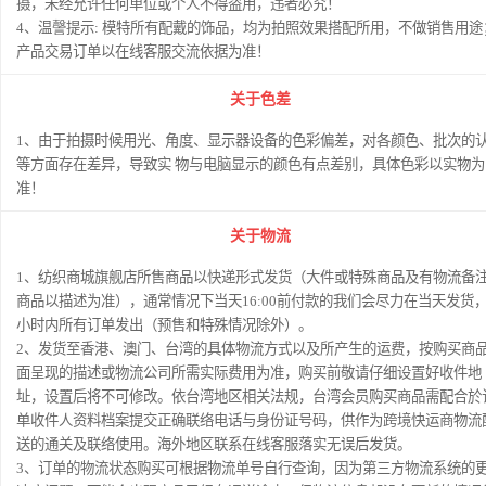
摄，未经允许任何单位或个人不得盗用，违者必究！
4、温謦提示: 模特所有配戴的饰品，均为拍照效果搭配所用，不做销售用途
产品交易订单以在线客服交流依据为准！
关于色差
1、由于拍摄时候用光、角度、显示器设备的色彩偏差，对各颜色、批次的
等方面存在差异，导致实 物与电脑显示的颜色有点差别，具体色彩以实物为
准！
关于物流
1、纺织商城旗舰店所售商品以快递形式发货（大件或特殊商品及有物流备
商品以描述为准），通常情况下当天16:00前付款的我们会尽力在当天发货，
小时内所有订单发出（预售和特殊情况除外）。
2、发货至香港、澳门、台湾的具体物流方式以及所产生的运费，按购买商
面呈现的描述或物流公司所需实际费用为准，购买前敬请仔细设置好收件地
址，设置后将不可修改。依台湾地区相关法规，台湾会员购买商品需配合於
单收件人资料档案提交正确联络电话与身份证号码，供作为跨境快运商物流
送的通关及联络使用。海外地区联系在线客服落实无误后发货。
3、订单的物流状态购买可根据物流单号自行查询，因为第三方物流系统的