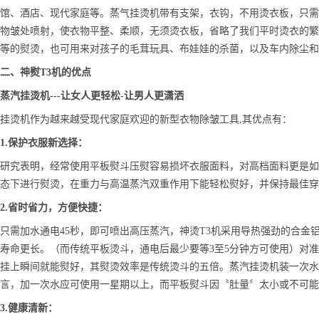
馆、酒店、现代家庭等。蒸气挂烫机带有支架，衣钩，不用烫衣板，只需
物皱处喷射，使衣物平整、柔顺，无须烫衣板，省略了我们平时烫衣的繁
等的熨烫，也可用来对孩子的毛茸玩具、布娃娃的杀菌，以及车内除尘和
二、神熨T3机的优点
蒸汽挂烫机---让女人更轻松-让男人更潇洒
挂烫机作为越来越受现代家庭欢迎的新型衣物除皱工具,其优点有：
1.保护衣服新选择：
研究表明，经常使用平板熨斗压熨容易损坏衣服面料，对高档面料更是如
态下进行熨烫，在重力与高温蒸汽双重作用下能轻松熨好，并保持最佳穿
2.省时省力，方便快捷：
只需加水通电45秒，即可喷出高压蒸汽，神烫T3机采用导热强劲的合金
寿命更长。（而传统平板烫斗，通电后最少要等3至5分钟方可使用）对
挂上瞬间就能熨好，其熨烫效率是传统烫斗的五倍。蒸汽挂烫机装一次水
言，加一次水应可使用一星期以上，而平板熨斗因〝肚量〞太小或不可能
3.健康清新：