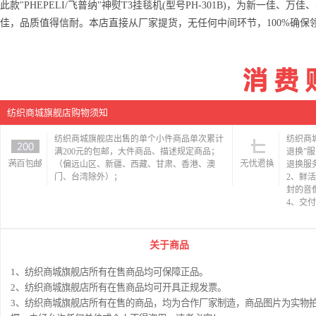
此款"PHEPELI/飞普纳"神熨T3挂毯机(型号PH-301B)，为新一
佳，品质值得信耐。本店直接从厂家提货，无任何中间环节，100%确保
纺织商城旗舰店购物须知
纺织商城旗舰店出售的单个小件商品单次累计
纺织商
满200元的包邮，大件商品、描述规定商品；
退换”
（偏远山区、新疆、西藏、甘肃、香港、澳
退换服
门、台湾除外）；
2、鲜
封的音
4、交
关于商品
1、纺织商城旗舰店所有在售商品均可保障正品。
2、纺织商城旗舰店所有在售商品均可开具正规发票。
3、纺织商城旗舰店所有在售的商品，均为合作厂家制造，商品图片为实物