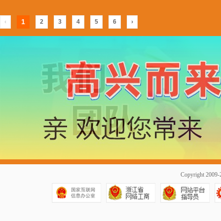
1
‹
2
3
4
5
6
›
Copyright 20