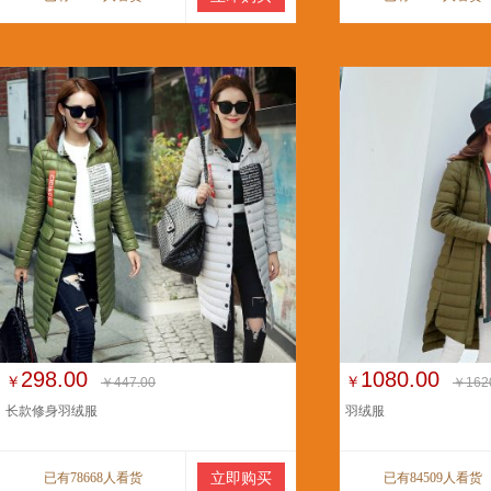
298.00
1080.00
￥
￥
￥447.00
￥162
长款修身羽绒服
羽绒服
已有78668人看货
立即购买
已有84509人看货