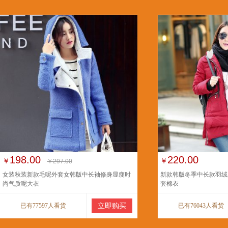
198.00
220.00
￥
￥
￥297.00
女装秋装新款毛呢外套女韩版中长袖修身显瘦时
新款韩版冬季中长款羽绒
尚气质呢大衣
套棉衣
已有77597人看货
立即购买
已有76043人看货