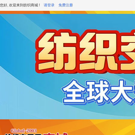
您好, 欢迎来到纺织商城 !
请登录
免费注册