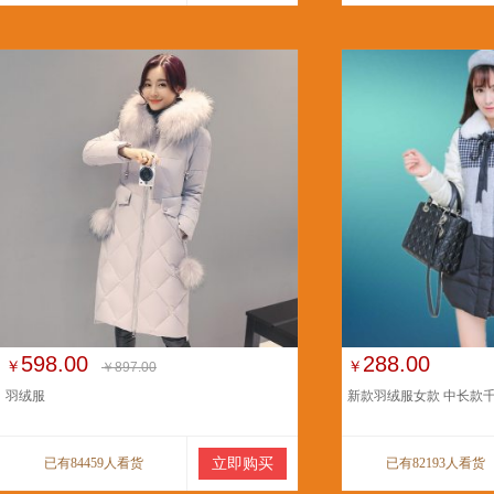
598.00
288.00
￥
￥
￥897.00
羽绒服
新款羽绒服女款 中长款
已有84459人看货
立即购买
已有82193人看货