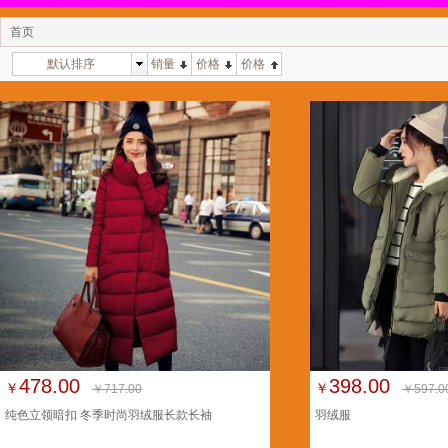
首页
默认排序
销量
价格
价格
478.00
398.00
￥
￥
￥717.00
￥597.0
纯色立领暗扣 冬季时尚羽绒服长款长袖
羽绒服